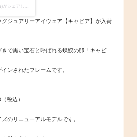
アオヤマメガネ～京王線笹塚駅前 眼鏡専門店(@aoyama_megane)がシェアした投稿
ラグジュアリーアイウェア【キャビア】が入荷
輝きで黒い宝石と呼ばれる蝶鮫の卵「キャビ
ザインされたフレームです。
*
500（税込）
イズのリニューアルモデルです。