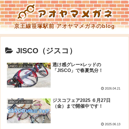
京王線笹塚駅前 アオヤマメガネのblog
JISCO（ジスコ）
透け感グレー×レッドの
JISCO（ジスコ）
「JISCO」で春夏気分！
2026.04.21
ジスコフェア2025 ６月27日
JISCO（ジスコ）
（金）まで開催中です！
2025.06.13