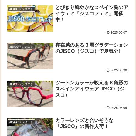
とびきり鮮やかなスペイン発のア
JISCO（ジスコ）
イウェア「ジスコフェア」開催
中！
2025.06.07
存在感のある３層グラデーション
JISCO（ジスコ）
のJISCO（ジスコ）で夏気分!
2025.05.30
ツートンカラーが映える６角形の
JISCO（ジスコ）
スペインアイウェア JISCO（ジ
スコ）
2025.05.09
カラーレンズと合いそうな
JISCO（ジスコ）
「JISCO」の新作入荷！