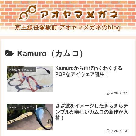
京王線笹塚駅前 アオヤマメガネのblog
Kamuro（カムロ）
Kamuroから再びわくわくする
Kamuro（カムロ）
POPなアイウェア誕生！
2026.03.27
さざ波をイメージしたきらきらテ
Kamuro（カムロ）
ンプルが美しいカムロの新作が入
荷！
2026.02.13